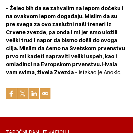
- Želeo bih da se zahvalim na lepom dočeku i
na ovakvom lepom događaju. Mislim da su
pre svega za ovo zaslužni naši treneri iz
Crvene zvezde, pa onda i mi jer smo uložili
veliki trud i napor da bismo došli do ovoga
cilja. Mislim da ćemo na Svetskom prvenstvu
prvo mi kadeti napraviti veliki uspeh, kao i
omladinci na Evropskom prvenstvu. Hvala
vam svima, živela Zvezda -
istakao je Anokić.
ZAPOČNI DAN UZ KAFICU I