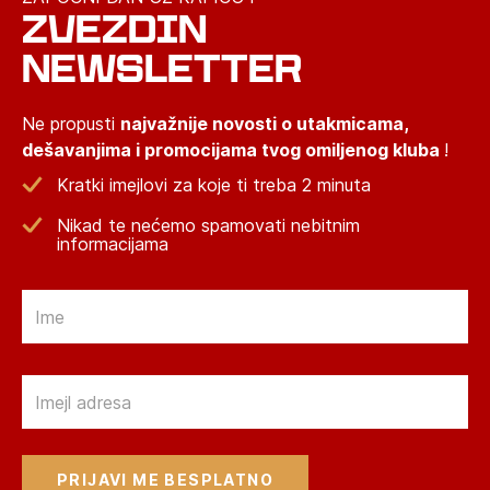
ZVEZDIN
NEWSLETTER
Ne propusti
najvažnije novosti o utakmicama,
dešavanjima i promocijama tvog omiljenog kluba
!
Kratki imejlovi za koje ti treba 2 minuta
Nikad te nećemo spamovati nebitnim
informacijama
Email
Email