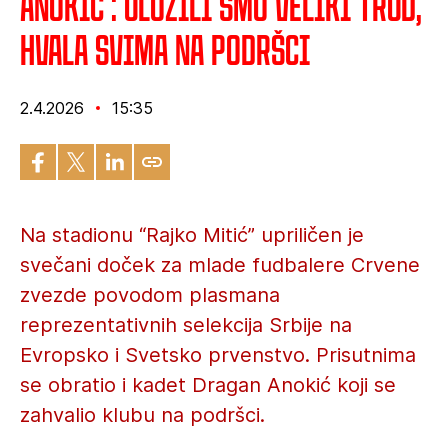
Anokić : Uložili smo veliki trud,
hvala svima na podršci
2.4.2026
15:35
Na stadionu “Rajko Mitić” upriličen je
svečani doček za mlade fudbalere Crvene
zvezde povodom plasmana
reprezentativnih selekcija Srbije na
Evropsko i Svetsko prvenstvo. Prisutnima
se obratio i kadet Dragan Anokić koji se
zahvalio klubu na podršci.