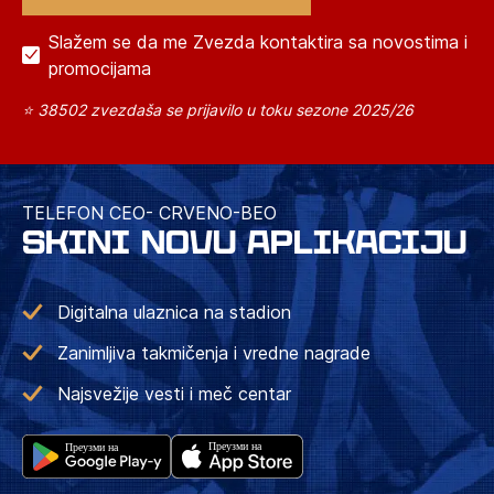
Slažem se da me Zvezda kontaktira sa novostima i
promocijama
⭐ 38502 zvezdaša se prijavilo u toku sezone 2025/26
TELEFON CEO- CRVENO-BEO
SKINI NOVU APLIKACIJU
Digitalna ulaznica na stadion
Zanimljiva takmičenja i vredne nagrade
Najsvežije vesti i meč centar