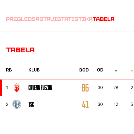
pregled
sastavi
statistika
tabela
Tabela
RB
KLUB
BOD
OD
86
CRVENA ZVEZDA
1
30
28
2
41
TSC
2
30
12
5
35
NAPREDAK
3
30
9
8