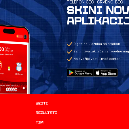
TELEFON CEO- CRVENO-BEO
SKINI NO
APLIKACI
Digitalna ulaznica na stadion
Zanimljiva takmičenja i vredne na
Najsvežije vesti i meč centar
Vesti
rezultati
TIM