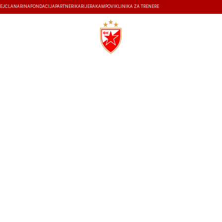
EJ
ČLANARINA
FONDACIJA
PARTNERI
KARIJERA
KAMPOVI
KLINIKA ZA TRENERE
ISTORIJA
30.10.2024
17:00
STADION RAJKO MITIĆ
0
7