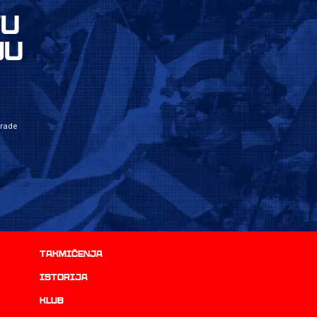
VU
JU
grade
Takmičenja
istorija
Klub