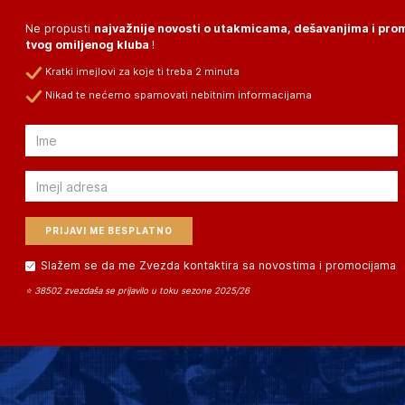
Ne propusti
najvažnije novosti o utakmicama, dešavanjima i pr
tvog omiljenog kluba
!
Kratki imejlovi za koje ti treba 2 minuta
Nikad te nećemo spamovati nebitnim informacijama
Email
Email
Slažem se da me Zvezda kontaktira sa novostima i promocijama
⭐ 38502 zvezdaša se prijavilo u toku sezone 2025/26