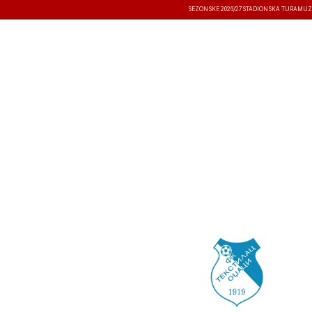
SEZONSKE 2026/27
STADIONSKA TURA
MUZ
VESTI
TAKMIČENJA
REZULTATI