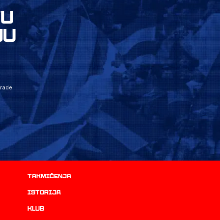
VU
JU
grade
Takmičenja
istorija
Klub