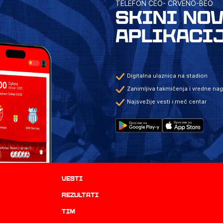
TELEFON CEO- CRVENO-BEO
SKINI NO
APLIKACI
Digitalna ulaznica na stadion
Zanimljiva takmičenja i vredne na
Najsvežije vesti i meč centar
Vesti
rezultati
TIM