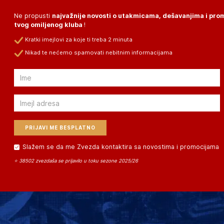
Ne propusti
najvažnije novosti o utakmicama, dešavanjima i pr
tvog omiljenog kluba
!
Kratki imejlovi za koje ti treba 2 minuta
Nikad te nećemo spamovati nebitnim informacijama
Email
Email
Slažem se da me Zvezda kontaktira sa novostima i promocijama
⭐ 38502 zvezdaša se prijavilo u toku sezone 2025/26