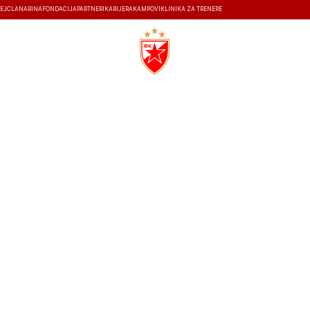
EJ
ČLANARINA
FONDACIJA
PARTNERI
KARIJERA
KAMPOVI
KLINIKA ZA TRENERE
ISTORIJA
19.11.2025
13:00
STADION SLOVEN
0
2