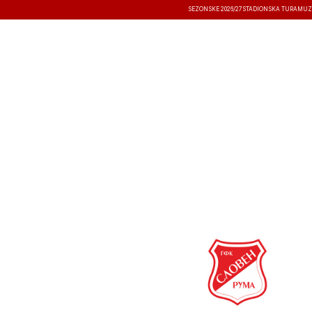
SEZONSKE 2026/27
STADIONSKA TURA
MUZ
VESTI
TAKMIČENJA
REZULTATI