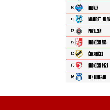
RADNIK
10
MLADOST LUČAN
11
PARTIZAN
12
RADNIČKI NIŠ
13
ČUKARIČKI
14
RADNIČKI 1923
15
OFK BEOGRAD
16