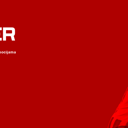
ER
omocijama