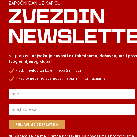
ZAPOČNI DAN UZ KAFICU I
ZVEZDIN
NEWSLETT
Ne propusti
najvažnije novosti o utakmicama, dešavanjima i pr
tvog omiljenog kluba
!
Kratki imejlovi za koje ti treba 2 minuta
Nikad te nećemo spamovati nebitnim informacijama
Email
Email
Slažem se da me Zvezda kontaktira sa novostima i promocijama