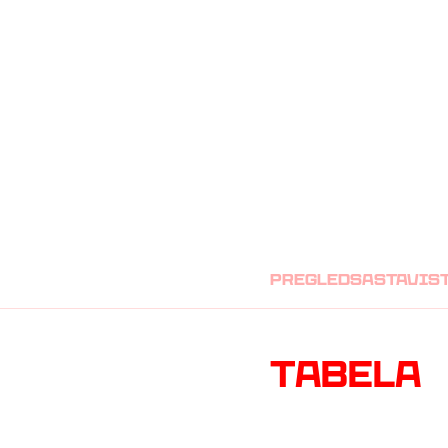
RADNIČKI NIŠ
pregled
sastavi
s
Tabela