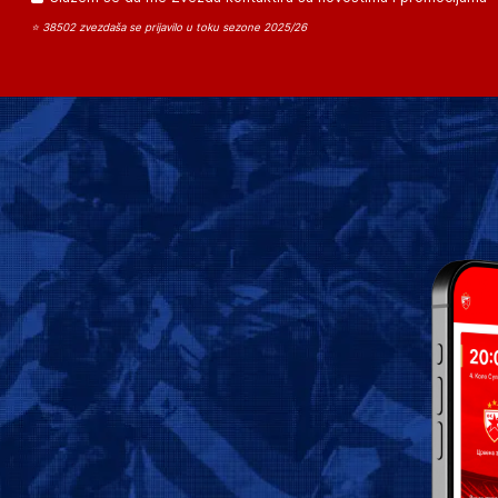
⭐ 38502 zvezdaša se prijavilo u toku sezone 2025/26