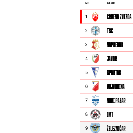
RB
KLUB
CRVENA ZVEZDA
1
TSC
2
NAPREDAK
3
JAVOR
4
SPARTAK
5
VOJVODINA
6
NOVI PAZAR
7
IMT
8
ŽELEZNIČAR
9