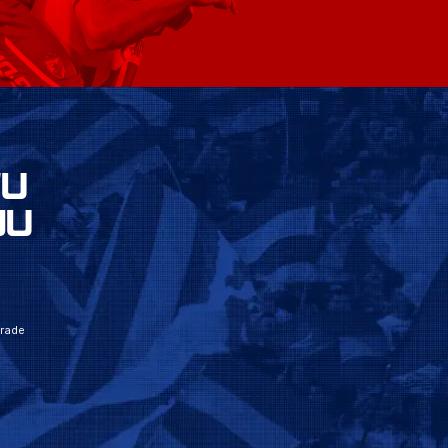
VU
JU
grade