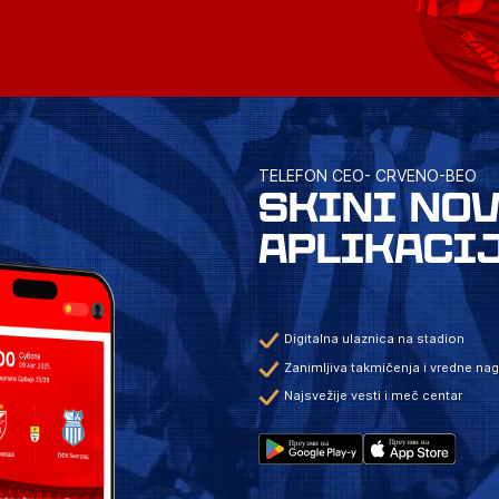
TELEFON CEO- CRVENO-BEO
SKINI NO
APLIKACI
Digitalna ulaznica na stadion
Zanimljiva takmičenja i vredne na
Najsvežije vesti i meč centar