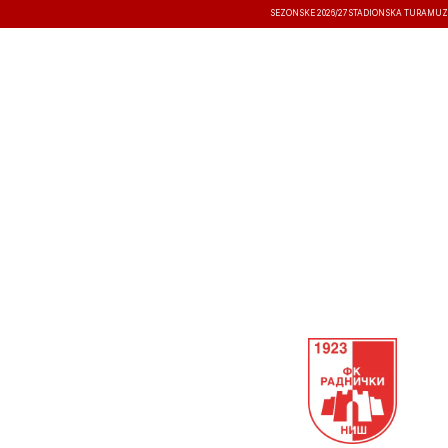
SEZONSKE 2026/27
STADIONSKA TURA
MUZ
VESTI
TAKMIČENJA
REZULTATI