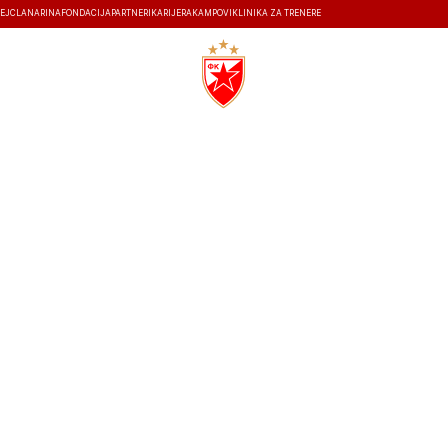
EJ
ČLANARINA
FONDACIJA
PARTNERI
KARIJERA
KAMPOVI
KLINIKA ZA TRENERE
ISTORIJA
26.10.2025
17:00
STADION ČAIR
0
0