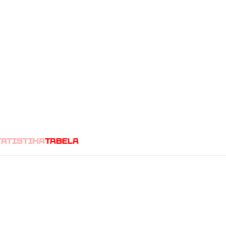
(
0
0
)
tatistika
tabela