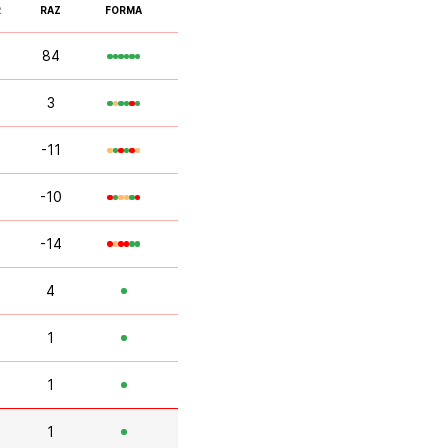
R
RAZ
FORMA
84
3
-11
-10
-14
4
1
1
1