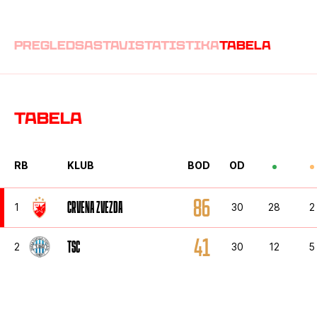
pregled
sastavi
statistika
tabela
Tabela
RB
KLUB
BOD
OD
86
CRVENA ZVEZDA
1
30
28
2
41
TSC
2
30
12
5
35
NAPREDAK
3
30
9
8