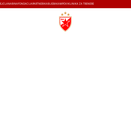
EJ
ČLANARINA
FONDACIJA
PARTNERI
KARIJERA
KAMPOVI
KLINIKA ZA TRENERE
ISTORIJA
26.2.2026
18:45
STADION RAJKO MITIĆ
0
2