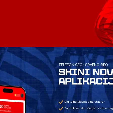
TELEFON CEO- CRVENO-BEO
SKINI NO
APLIKACI
Digitalna ulaznica na stadion
Zanimljiva takmičenja i vredne na