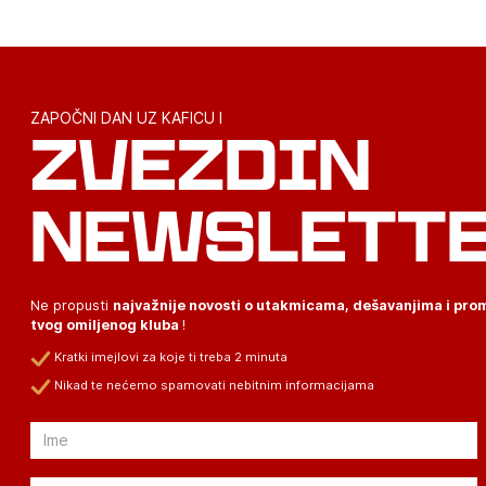
ZAPOČNI DAN UZ KAFICU I
ZVEZDIN
NEWSLETT
Ne propusti
najvažnije novosti o utakmicama, dešavanjima i pr
tvog omiljenog kluba
!
Kratki imejlovi za koje ti treba 2 minuta
Nikad te nećemo spamovati nebitnim informacijama
Email