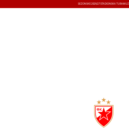
SEZONSKE 2026/27
STADIONSKA TURA
MUZ
VESTI
TAKMIČENJA
REZULTATI