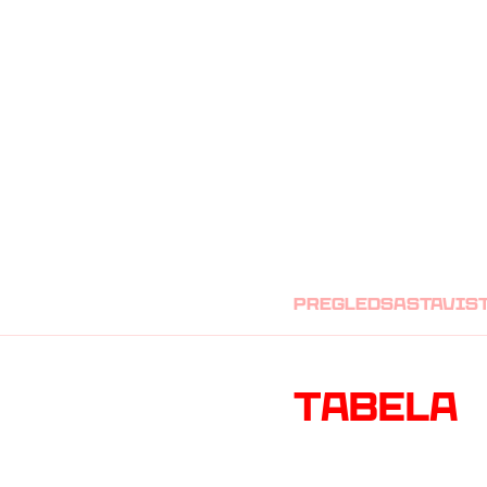
CRVENA ZVEZD
pregled
sastavi
s
Tabela