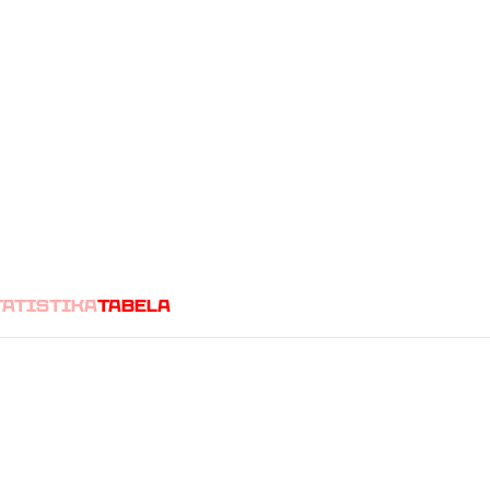
(
0
1
)
A
tatistika
tabela