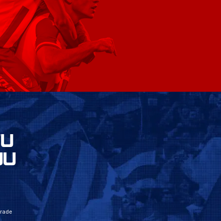
VU
JU
grade