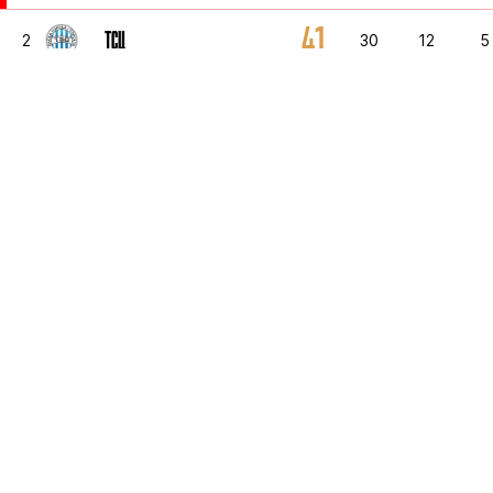
41
ТСЦ
2
30
12
5
35
НАПРЕДАК
3
30
9
8
34
ЯВОР
4
30
8
1
34
СПАРТАК
5
30
8
1
3
ВОЕВОДИНА
6
1
1
0
3
НОВИ ПАЗАР
7
1
1
0
3
ИМТ
8
1
1
0
3
ЖЕЛЕЗНИЧАР
9
1
1
0