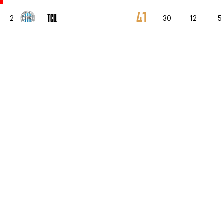
41
ТСЦ
2
30
12
5
35
НАПРЕДАК
3
30
9
8
34
ЯВОР
4
30
8
1
34
СПАРТАК
5
30
8
1
3
ВОЕВОДИНА
6
1
1
0
3
НОВИ ПАЗАР
7
1
1
0
3
ИМТ
8
1
1
0
3
ЖЕЛЕЗНИЧАР
9
1
1
0