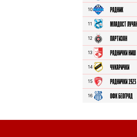
РАДНИК
10
МЛАДОСТ ЛУЧА
11
ПАРТИЗАН
12
РАДНИЧКИ НИШ
13
ЧУКАРИЧКИ
14
РАДНИЧКИ 1923
15
ОФК БЕОГРАД
16