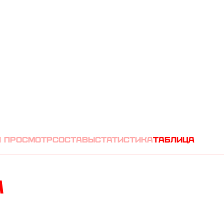
(
1
0
)
А
 просмотр
Составы
Статистика
таблица
а