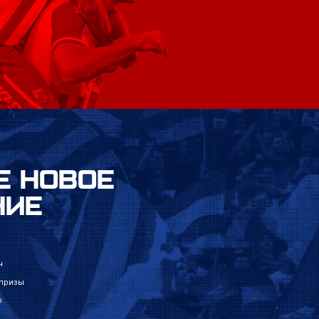
Е НОВОЕ
НИЕ
н
 призы
р