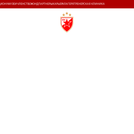
ДИОНУ
МУЗЕЙ
ЧЛЕНСТВО
ФОНД
ПАРТНЕРЫ
КАРЬЕРА
ЛАГЕРЯ
ТРЕНЕРСКАЯ КЛИНИКА
ТАТЫ
ИСТОРИЯ
КОМ
22.2.2026
17:00
СТАДИОН "РАЙКО МИТИЧ"
3
0