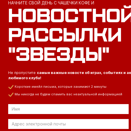
НАЧНИТЕ СВОЙ ДЕНЬ С ЧАШЕЧКИ КОФЕ И
НОВОСТНО
РАССЫЛКИ
"ЗВЕЗДЫ"
Не пропустите
самые важные новости об играх, событиях и а
любимого клуба!
Короткие имейл письма, которые занимают 2 минуты
Мы никогда не будем спамить вас неактуальной информацией
Отправить
по
электронной
Отправить
почте
по