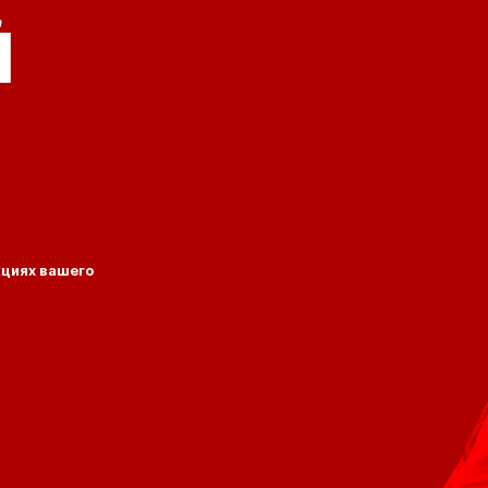
Й
кциях вашего