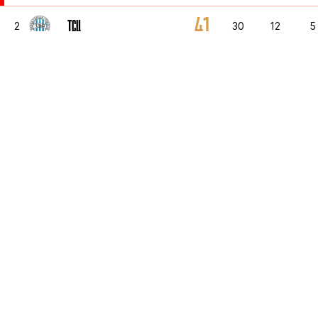
41
ТСЦ
2
30
12
5
35
НАПРЕДАК
3
30
9
8
34
ЯВОР
4
30
8
1
34
СПАРТАК
5
30
8
1
3
ВОЕВОДИНА
6
1
1
0
3
НОВИ ПАЗАР
7
1
1
0
3
ИМТ
8
1
1
0
3
ЖЕЛЕЗНИЧАР
9
1
1
0