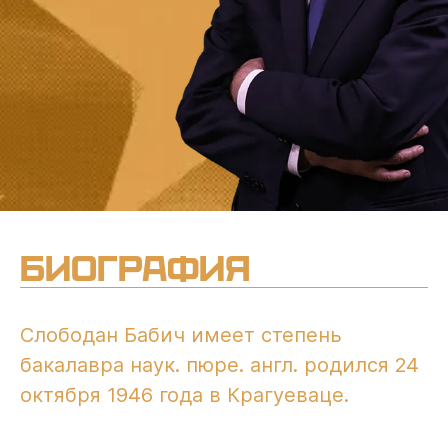
Биография
Слободан Бабич имеет степень
бакалавра наук. пюре. англ. родился 24
октября 1946 года в Крагуеваце.