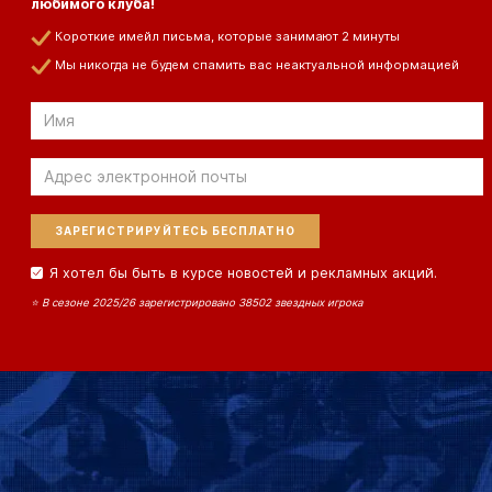
любимого клуба!
Короткие имейл письма, которые занимают 2 минуты
Мы никогда не будем спамить вас неактуальной информацией
Отправить
по
электронной
Отправить
почте
по
электронной
почте
Я хотел бы быть в курсе новостей и рекламных акций.
⭐ В сезоне 2025/26 зарегистрировано 38502 звездных игрока