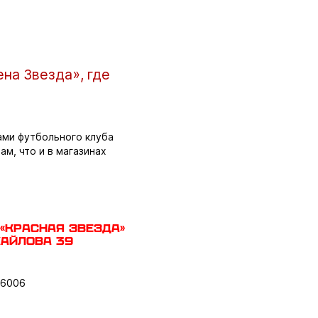
на Звезда», где
ами футбольного клуба
м, что и в магазинах
«Красная звезда»
хайлова 39
 6006