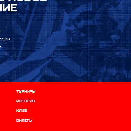
НИЕ
н
 призы
р
Турниры
история
Клуб
Билеты