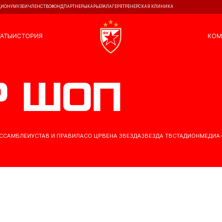
ДИОНУ
МУЗЕЙ
ЧЛЕНСТВО
ФОНД
ПАРТНЕРЫ
КАРЬЕРА
ЛАГЕРЯ
ТРЕНЕРСКАЯ КЛИНИКА
ТАТЫ
ИСТОРИЯ
КОМ
р шоп
АССАМБЛЕИ
УСТАВ И ПРАВИЛА
СО ЦРВЕНА ЗВЕЗДА
ЗВЕЗДА ТВ
СТАДИОН
МЕДИА