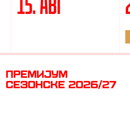
15. АВГ
ПРЕМИЈУМ
СЕЗОНСКЕ 2026/27
Набави своју онлајн за само 3 минута!