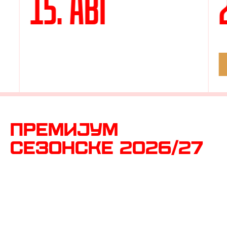
15. АВГ
ПРЕМИЈУМ
СЕЗОНСКЕ 2026/27
Набави своју онлајн за само 3 минута!