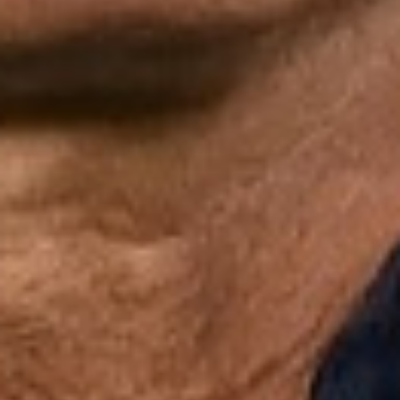
Један од актера тог сусрета био је и Бошко
Ђуровски, који се присетио меча на Маракани и
атмосфере, која је помогла црвено-белима да
стигну до преокрета.